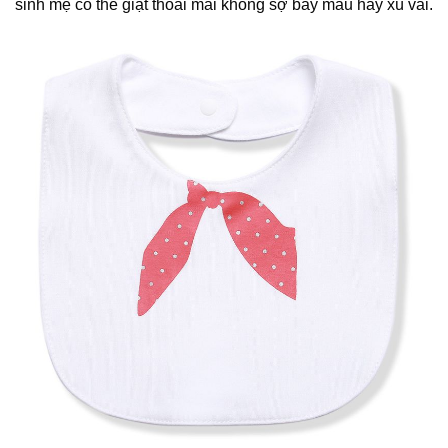
sinh mẹ có thể giặt thoải mái không sợ bay màu hay xù vải.