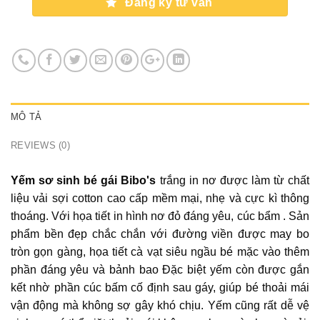
Đăng ký tư vấn
MÔ TẢ
REVIEWS (0)
Yếm sơ sinh bé gái Bibo's
trắng in nơ được làm từ chất
liệu vải sợi cotton cao cấp mềm mại, nhẹ và cực kì thông
thoáng. Với họa tiết in hình nơ đỏ đáng yêu, cúc bẩm . Sản
phẩm bền đẹp chắc chắn với đường viền được may bo
tròn gọn gàng, họa tiết cà vạt siêu ngầu bé mặc vào thêm
phần đáng yêu và bảnh bao Đặc biệt yếm còn được gắn
kết nhờ phần cúc bấm cố định sau gáy, giúp bé thoải mái
vận động mà không sợ gây khó chịu. Yếm cũng rất dễ vệ