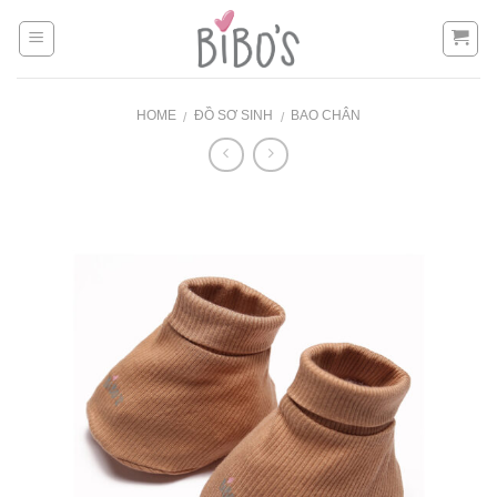
Skip
to
content
HOME
ĐỒ SƠ SINH
BAO CHÂN
/
/