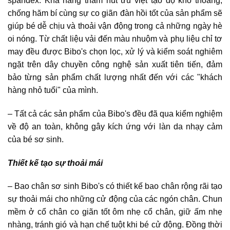
spandex. Khả năng thấm hút ưu việt tạo độ khô thoáng,
chống hăm bí cùng sự co giãn đàn hồi tốt của sản phẩm sẽ
giúp bé dễ chịu và thoải vận động trong cả những ngày hè
oi nóng. Từ chất liệu vải đến màu nhuộm và phụ liệu chỉ tơ
may đều được Bibo's chọn lọc, xử lý và kiểm soát nghiêm
ngặt trên dây chuyền công nghệ sản xuất tiên tiến, đảm
bảo từng sản phẩm chất lượng nhất đến với các "khách
hàng nhỏ tuổi" của mình.
– Tất cả các sản phẩm của Bibo's đều đã qua kiểm nghiệm
về độ an toàn, không gây kích ứng với làn da nhạy cảm
của bé sơ sinh.
Thiết kế tạo sự thoải mái
– Bao chân sơ sinh Bibo's có thiết kế bao chân rộng rãi tạo
sự thoải mái cho những cử động của các ngón chân. Chun
mềm ở cổ chân co giãn tốt ôm nhẹ cổ chân, giữ ấm nhẹ
nhàng, tránh gió và hạn chế tuột khi bé cử động. Đồng thời