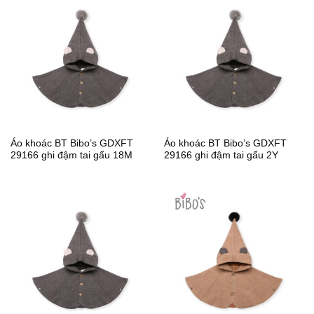
Áo khoác BT Bibo’s GDXFT
Áo khoác BT Bibo’s GDXFT
29166 ghi đậm tai gấu 18M
29166 ghi đậm tai gấu 2Y