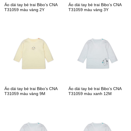
Áo dài tay bé trai Bibo’s CNA
Áo dài tay bé trai Bibo’s CNA
T31059 màu vàng 2Y
T31059 màu vàng 3Y
Áo dài tay bé trai Bibo’s CNA
Áo dài tay bé trai Bibo’s CNA
T31059 màu vàng 9M
T31059 màu xanh 12M