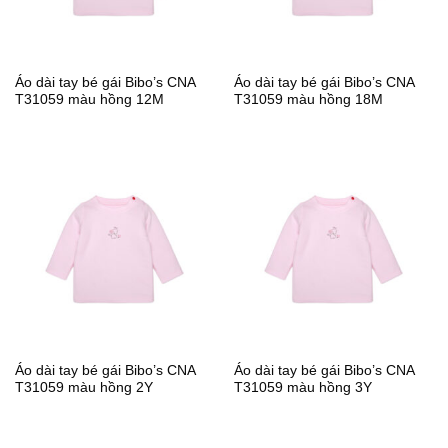
Áo dài tay bé gái Bibo’s CNA
Áo dài tay bé gái Bibo’s CNA
T31059 màu hồng 12M
T31059 màu hồng 18M
Áo dài tay bé gái Bibo’s CNA
Áo dài tay bé gái Bibo’s CNA
T31059 màu hồng 2Y
T31059 màu hồng 3Y