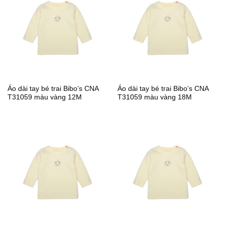
Áo dài tay bé trai Bibo’s CNA
Áo dài tay bé trai Bibo’s CNA
T31059 màu vàng 12M
T31059 màu vàng 18M