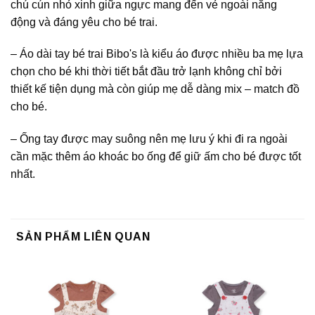
chú cún nhỏ xinh giữa ngực mang đến vẻ ngoài năng
động và đáng yêu cho bé trai.
– Áo dài tay bé trai Bibo's là kiểu áo được nhiều ba mẹ lựa
chọn cho bé khi thời tiết bắt đầu trở lạnh không chỉ bởi
thiết kế tiện dụng mà còn giúp mẹ dễ dàng mix – match đồ
cho bé.
– Ống tay được may suông nên mẹ lưu ý khi đi ra ngoài
cần mặc thêm áo khoác bo ống để giữ ấm cho bé được tốt
nhất.
SẢN PHẨM LIÊN QUAN