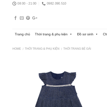
Skip
08:00 - 21:00
0982.090.510
to
content
Trang chủ
Thời trang & phụ kiện
Đồ sơ sinh
Ch
HOME
THỜI TRANG & PHỤ KIỆN
THỜI TRANG BÉ GÁI
/
/