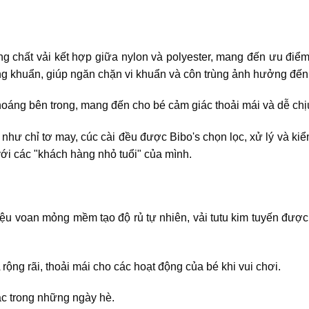
chất vải kết hợp giữa nylon và polyester, mang đến ưu điểm t
ng khuẩn, giúp ngăn chặn vi khuẩn và côn trùng ảnh hưởng đến
 thoáng bên trong, mang đến cho bé cảm giác thoải mái và dễ ch
 như chỉ tơ may, cúc cài đều được Bibo's chọn lọc, xử lý và k
ới các "khách hàng nhỏ tuổi" của mình.
liệu voan mỏng mềm tạo độ rủ tự nhiên, vải tutu kim tuyến được
rộng rãi, thoải mái cho các hoạt động của bé khi vui chơi.
mặc trong những ngày hè.