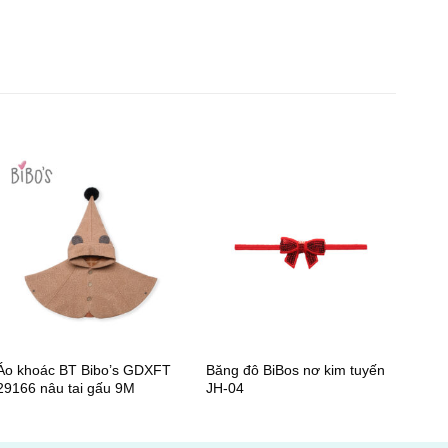
+
+
Áo khoác BT Bibo’s GDXFT
Băng đô BiBos nơ kim tuyến
29166 nâu tai gấu 9M
JH-04