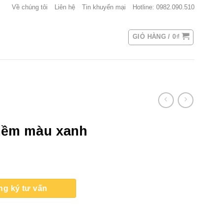
Về chúng tôi
Liên hệ
Tin khuyến mại
Hotline: 0982.090.510
GIỎ HÀNG /
0
₫
 mềm màu xanh
ng ký tư vấn