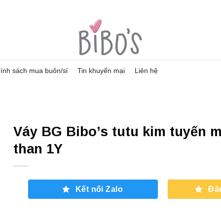
ính sách mua buôn/sỉ
Tin khuyến mại
Liên hệ
Váy BG Bibo’s tutu kim tuyến
than 1Y
Kết nối Zalo
Đă