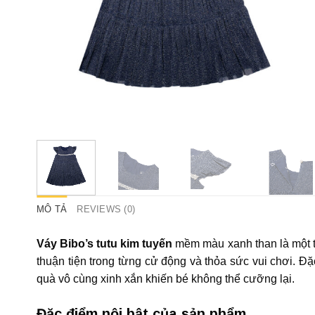
MÔ TẢ
REVIEWS (0)
Váy Bibo’s tutu kim tuyến
mềm màu xanh than là một thi
thuận tiện trong từng cử động và thỏa sức vui chơi. Đặ
quà vô cùng xinh xắn khiến bé không thể cưỡng lại.
Đặc điểm nội bật của sản phẩm