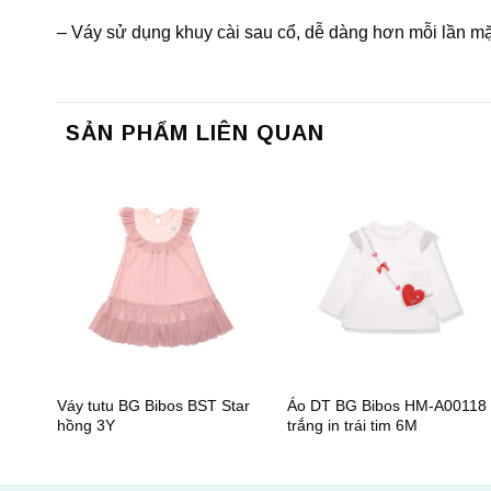
– Váy sử dụng khuy cài sau cổ, dễ dàng hơn mỗi lần mặc 
SẢN PHẨM LIÊN QUAN
+
+
Váy tutu BG Bibos BST Star
Áo DT BG Bibos HM-A00118
hồng 3Y
trắng in trái tim 6M