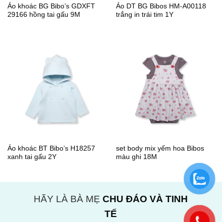
Áo khoác BG Bibo’s GDXFT
Áo DT BG Bibos HM-A00118
29166 hồng tai gấu 9M
trắng in trái tim 1Y
Áo khoác BT Bibo’s H18257
set body mix yếm hoa Bibos
xanh tai gấu 2Y
màu ghi 18M
HÃY LÀ BÀ MẸ
CHU ĐÁO VÀ TINH
TẾ