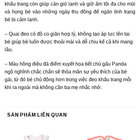
khẩu trang còn giúp cản gió lạnh và giữ ấm tối đa cho mũi
và họng bé vào những ngày thu đông để ngăn tình trạng
bé bị cảm lạnh.
– Quai đeo có độ co giãn hợp lý, không tạo áp lực lên tai
bé giúp bé luôn được thoải mái và dễ chịu kể cả khi mang
lâu.
– Màu hồng điệu đà điểm xuyết họa tiết chú gấu Panda
ngộ nghĩnh chắc chắn sẽ thỏa mãn sự yêu thích của bé
gái, từ đó bé chủ động hơn trong việc đeo khẩu trang mỗi
khi ra ngoài mà không cần ba mẹ nhắc nhở.
SẢN PHẨM LIÊN QUAN