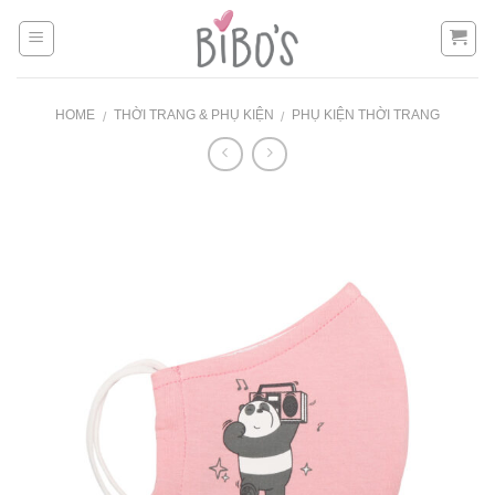
Skip
to
content
HOME
THỜI TRANG & PHỤ KIỆN
PHỤ KIỆN THỜI TRANG
/
/