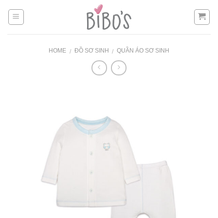
Skip
to
content
HOME
ĐỒ SƠ SINH
QUẦN ÁO SƠ SINH
/
/