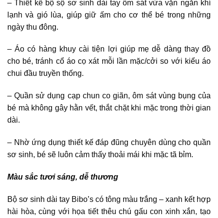
– Thiết kế bộ sộ sơ sinh dài tay ôm sát vừa vặn ngăn khí
lạnh và gió lùa, giúp giữ ấm cho cơ thể bé trong những
ngày thu đông.
– Áo có hàng khuy cài tiện lợi giúp mẹ dễ dàng thay đồ
cho bé, tránh cổ áo cọ xát mỗi lần mặc/cởi so với kiểu áo
chui đầu truyền thống.
– Quần sử dụng cạp chun co giãn, ôm sát vùng bụng của
bé mà không gây hằn vết, thắt chặt khi mặc trong thời gian
dài.
– Nhờ ứng dụng thiết kế đáp đũng chuyên dùng cho quần
sơ sinh, bé sẽ luôn cảm thấy thoải mái khi mặc tã bỉm.
Màu sắc tươi sáng, dễ thương
Bộ sơ sinh dài tay Bibo’s có tông màu trắng – xanh kết hợp
hài hòa, cùng với họa tiết thêu chú gấu con xinh xắn, tạo