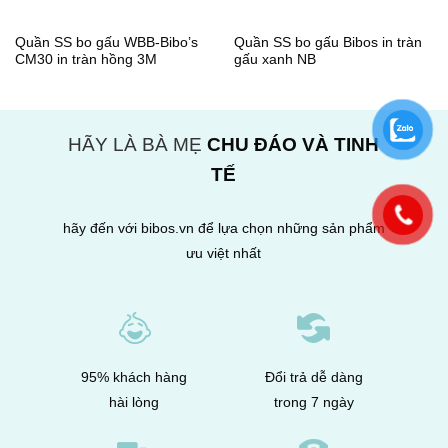
Quần SS bo gấu WBB-Bibo’s
Quần SS bo gấu Bibos in tràn
CM30 in tràn hồng 3M
gấu xanh NB
HÃY LÀ BÀ MẸ
CHU ĐÁO VÀ TINH
TẾ
hãy đến với bibos.vn để lựa chọn những sản phẩm
ưu việt nhất
95% khách hàng
Đổi trả dễ dàng
hài lòng
trong 7 ngày