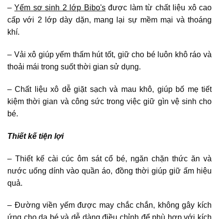
–
Yếm sơ sinh 2 lớp Bibo's
được làm từ chất liệu xô cao
cấp với 2 lớp dày dặn, mang lại sự mềm mại và thoáng
khí.
– Vải xô giúp yếm thấm hút tốt, giữ cho bé luôn khô ráo và
thoải mái trong suốt thời gian sử dụng.
– Chất liệu xô dễ giặt sạch và mau khô, giúp bố mẹ tiết
kiệm thời gian và công sức trong việc giữ gìn vệ sinh cho
bé.
Thiết kế tiện lợi
– Thiết kế cài cúc ôm sát cổ bé, ngăn chặn thức ăn và
nước uống dính vào quần áo, đồng thời giúp giữ ấm hiệu
quả.
– Đường viền yếm được may chắc chắn, không gây kích
ứng cho da bé và dễ dàng điều chỉnh để phù hợp với kích