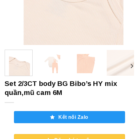
Set 2/3CT body BG Bibo’s HY mix
quần,mũ cam 6M
Kết nối Zalo