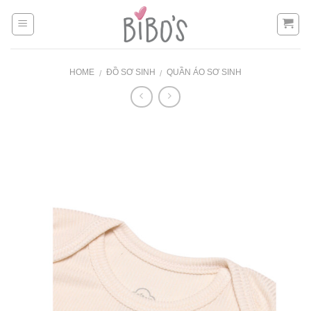
Skip
to
content
HOME
ĐỒ SƠ SINH
QUẦN ÁO SƠ SINH
/
/