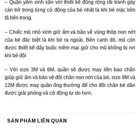
– Quần yếm xinh xắn với thiết kế đũng rộng rãi tránh gây
cản trở trong từng cử động của bé nhất là khi bé mặc bỉm
tã bên trong.
– Chiếc mũ nhỏ xinh giữ ấm và bảo vệ vùng thóp non nớt
của bé đặc biệt là khi bé ra ngoài. Bên cạnh đó, mũ còn
được thiết kế dây buộc mềm mại giữ cho mũ không bị rơi
khi bé đội
– Với size 3M và 6M, quần sẽ được may liền bao chân
giúp giữ ấm và bảo vệ đôi chân non nớt của bé, size 9M và
12M được may quần ống thường để cho đôi chân bé dần
được giải phóng và cử động tự do hơn.
SẢN PHẨM LIÊN QUAN