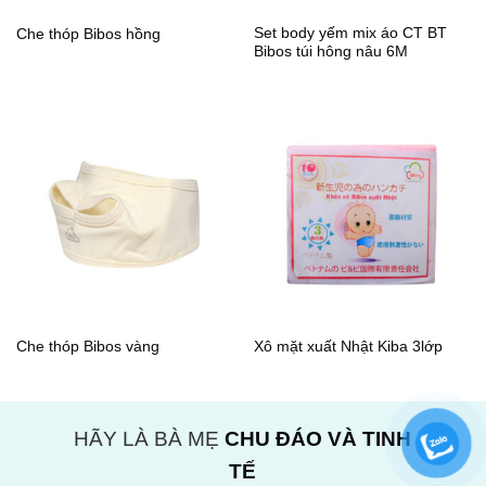
Set body yếm mix áo CT BT
Che thóp Bibos hồng
Bibos túi hông nâu 6M
Che thóp Bibos vàng
Xô mặt xuất Nhật Kiba 3lớp
HÃY LÀ BÀ MẸ
CHU ĐÁO VÀ TINH
TẾ