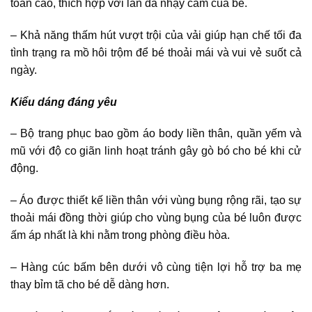
toàn cao, thích hợp với làn da nhạy cảm của bé.
– Khả năng thấm hút vượt trội của vải giúp hạn chế tối đa
tình trạng ra mồ hôi trộm để bé thoải mái và vui vẻ suốt cả
ngày.
Kiểu dáng đáng yêu
– Bộ trang phục bao gồm áo body liền thân, quần yếm và
mũ với độ co giãn linh hoạt tránh gây gò bó cho bé khi cử
động.
– Áo được thiết kế liền thân với vùng bụng rộng rãi, tạo sự
thoải mái đồng thời giúp cho vùng bụng của bé luôn được
ấm áp nhất là khi nằm trong phòng điều hòa.
– Hàng cúc bấm bên dưới vô cùng tiện lợi hỗ trợ ba mẹ
thay bỉm tã cho bé dễ dàng hơn.