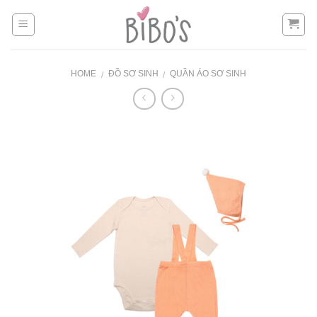
Skip
to
content
HOME
ĐỒ SƠ SINH
QUẦN ÁO SƠ SINH
/
/