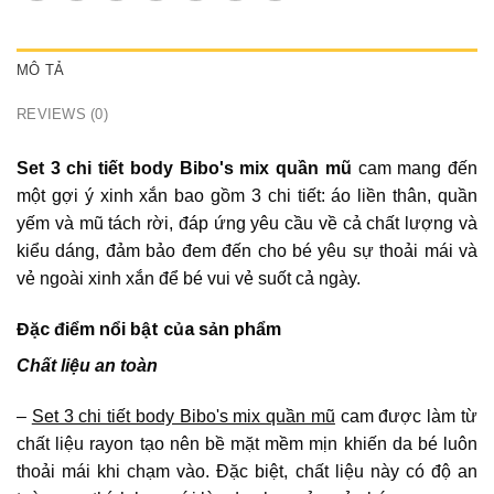
MÔ TẢ
REVIEWS (0)
Set 3 chi tiết body Bibo's mix quần mũ
cam mang đến
một gợi ý xinh xắn bao gồm 3 chi tiết: áo liền thân, quần
yếm và mũ tách rời, đáp ứng yêu cầu về cả chất lượng và
kiểu dáng, đảm bảo đem đến cho bé yêu sự thoải mái và
vẻ ngoài xinh xắn để bé vui vẻ suốt cả ngày.
Đặc điểm nổi bật của sản phẩm
Chất liệu an toàn
–
Set 3 chi tiết body Bibo's mix quần mũ
cam được làm từ
chất liệu rayon tạo nên bề mặt mềm mịn khiến da bé luôn
thoải mái khi chạm vào. Đặc biệt, chất liệu này có độ an