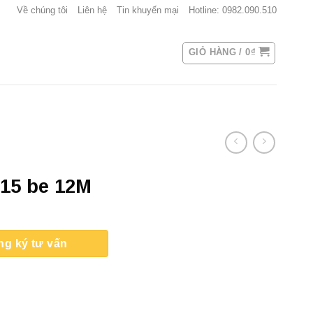
Về chúng tôi
Liên hệ
Tin khuyến mại
Hotline: 0982.090.510
GIỎ HÀNG /
0
₫
15 be 12M
ng ký tư vấn