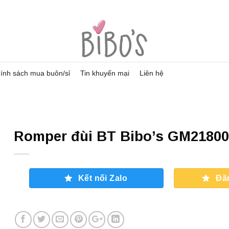
ính sách mua buôn/sỉ
Tin khuyến mại
Liên hệ
Romper đùi BT Bibo’s GM21800
Kết nối Zalo
Đă