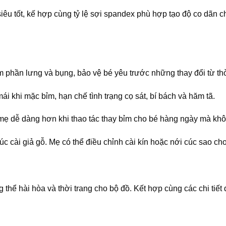
iêu tốt, kế hợp cùng tỷ lệ sợi spandex phù hợp tạo độ co dãn 
m phần lưng và bụng, bảo vệ bé yêu trước những thay đổi từ thờ
i khi mặc bỉm, hạn chế tình trạng cọ sát, bí bách và hăm tã.
dễ dàng hơn khi thao tác thay bỉm cho bé hàng ngày mà không
c cài giả gỗ. Mẹ có thể điều chỉnh cài kín hoặc nới cúc sao cho
thể hài hòa và thời trang cho bộ đồ. Kết hợp cùng các chi tiết 