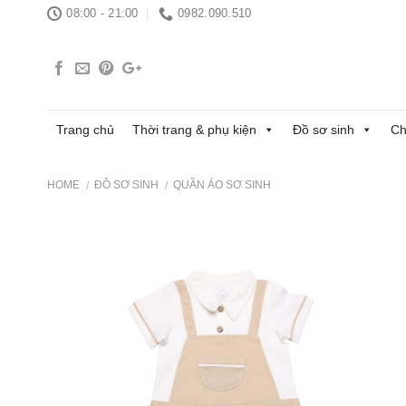
Skip
08:00 - 21:00
0982.090.510
to
content
Trang chủ
Thời trang & phụ kiện
Đồ sơ sinh
Ch
HOME
ĐỒ SƠ SINH
QUẦN ÁO SƠ SINH
/
/