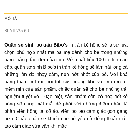
MÔ TẢ
REVIEWS (0)
Quần sơ sinh bo gấu Bibo's
in tràn kẻ hồng sẽ là sự lựa
chọn phù hợp nhất mà ba mẹ dành cho bé trong những
năm tháng đầu đời của con. Với chất liệu 100 cotton cao
cấp, quần sơ sinh Bibo's in tràn kẻ hồng sẽ làm hài lòng cả
những làn da nhạy cảm, non nớt nhất của bé. Với khả
năng thấm hút mồ hôi tốt, sự thoáng khí, và tính êm ái,
mềm mịn của sản phẩm, chiếc quần sẽ cho bé những trải
nghiệm tuyệt vời. Đặc biệt, sản phẩm còn có hoạ tiết kẻ
hồng vô cùng mát mắt dễ phối với những điểm nhấn là
phần viền hồng tại cổ áo, viền bo tạo cảm giác gọn gàng
hơn. Chắc chắn sẽ khiến cho bé yêu cử động thoải mái,
tạo cảm giác vừa vặn khi mặc.