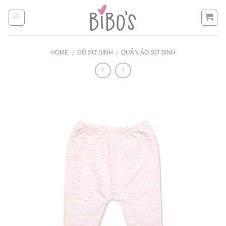
Skip
to
content
HOME
ĐỒ SƠ SINH
QUẦN ÁO SƠ SINH
/
/