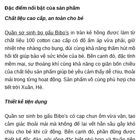
Đặc điểm nổi bật của sản phẩm
Chất liệu cao cấp, an toàn cho bé
Quần sơ sinh bo gấu Bibo's
in tràn kẻ hồng được làm từ
chất liệu 100 cotton cao cấp có độ ấm áp vừa phải, giữ
nhiệt nhẹ nhàng cho bụng, đùi cùng khả năng thấm hút mồ
hôi tốt giúp bảo vệ sức khỏe của bé. Bên cạnh đó, đặc tính
mềm mại, sự thoáng khí cùng khả năng co giãn bốn chiều
của chất liệu sản phẩm giúp bé yêu cảm thấy dễ chịu, thoải
mái trong từng hoạt động. Sản phẩm vô cùng phù hợp cho
tiết trời Xuân, Hè.
Thiết kế tiện dụng
Quần sơ sinh bo gấu Bibo's có cạp chun ôm vừa vặn, tạo
cảm giác thoải mái mà không để lại vết hằn sâu gây khó
chịu cho bé khi cử động. Bên cạnh đó, phần đũng được
thiết kế độc đáo, nới rộng đặc biệt phù hợp và thuận tiện