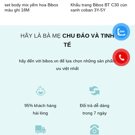
set body mix yếm hoa Bibos
Khẩu trang Bibos BT C30 cún
màu ghi 18M
xanh coban 3Y-5Y
HÃY LÀ BÀ MẸ
CHU ĐÁO VÀ TINH
TẾ
hãy đến với bibos.vn để lựa chọn những sản phẩm
ưu việt nhất
95% khách hàng
Đổi trả dễ dàng
hài lòng
trong 7 ngày