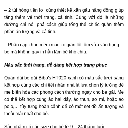
– 2 túi hông tiện lợi cùng thiết kế xắn gấu năng động giúp
tăng thêm vẻ thời trang, cá tính. Cùng với đó là những
đường chỉ nổi phá cách giúp tổng thể chiếc quần thêm
phần ấn tượng và cá tính.
– Phần cạp chun mềm mại, co giãn tốt, ôm vừa vặn bụng
bé mà không gây in hằn làm bé khó chịu.
Màu sắc thời trang, dễ dàng kết hợp trang phục
Quần dài bé gái Bibo's HT020 xanh có màu sắc tươi sáng
kết hợp cùng các chi tiết nhấn nhá là lựa chọn lý tưởng để
mẹ biến hóa các phong cách thường ngày cho bé gái. Mẹ
có thể kết hợp cùng áo hai dây, áo thun, sơ mi, hoặc áo
polo,… tùy từng hoàn cảnh để có một set đồ ấn tượng và
thoải mái nhất cho bé.
Sản phẩm có các size cho bé từ 9 – 24 tháng tuổi.