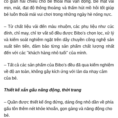
co giãn hai chiều cho bé thoải mái vận động. Bề mặt vải
mịn, mát, đạt độ thông thoáng và thấm hút mồ hôi tốt giúp
bé luôn thoải mái vui chơi trong những ngày hè nóng nực.
– Từ chất liệu vải đến màu nhuộm, các phụ liệu như cúc
đính, chỉ may, chỉ tơ vắt sổ đều được Bibo's chọn lọc, xử lý
và kiểm soát nghiêm ngặt trên dây chuyền công nghệ sản
xuất tiên tiến, đảm bảo từng sản phẩm chất lượng nhất
đến với các "khách hàng nhỏ tuổi" của mình.
– Tất cả các sản phẩm của Bibo's đều đã qua kiểm nghiệm
về độ an toàn, không gây kích ứng với làn da nhạy cảm
của bé.
Thiết kế xắn gấu năng động, thời trang
– Quần được thiết kế ống đứng, dáng ống nhỏ dần về phía
gấu tôn thêm nét khỏe khoắn, gọn gàng và năng động cho
bé.