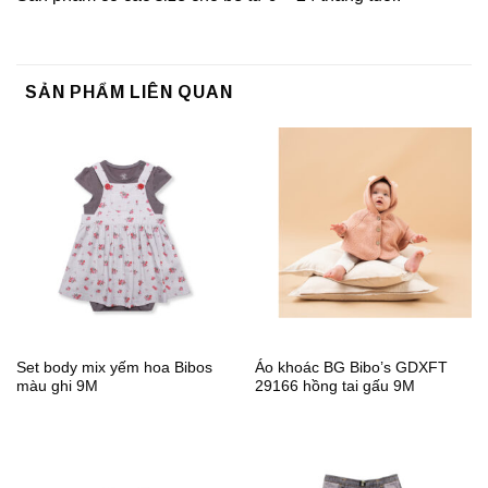
SẢN PHẨM LIÊN QUAN
Set body mix yếm hoa Bibos
Áo khoác BG Bibo’s GDXFT
màu ghi 9M
29166 hồng tai gấu 9M