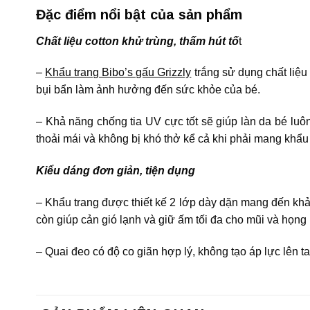
Đặc điểm nổi bật của sản phẩm
Chất liệu cotton khử trùng, thấm hút tố
t
–
Khẩu trang Bibo’s gấu Grizzly
trắng sử dụng chất liệu
bụi bẩn làm ảnh hưởng đến sức khỏe của bé.
– Khả năng chống tia UV cực tốt sẽ giúp làn da bé luôn
thoải mái và không bị khó thở kể cả khi phải mang khẩu t
Kiểu dáng đơn giản, tiện dụng
– Khẩu trang được thiết kế 2 lớp dày dặn mang đến khả
còn giúp cản gió lạnh và giữ ấm tối đa cho mũi và họng
– Quai đeo có độ co giãn hợp lý, không tạo áp lực lên t