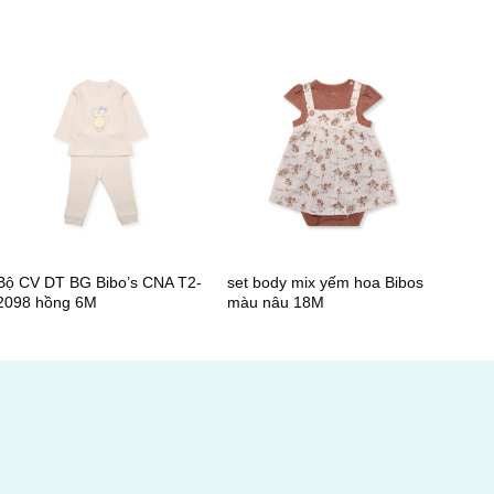
+
+
Bộ CV DT BG Bibo’s CNA T2-
set body mix yếm hoa Bibos
2098 hồng 6M
màu nâu 18M