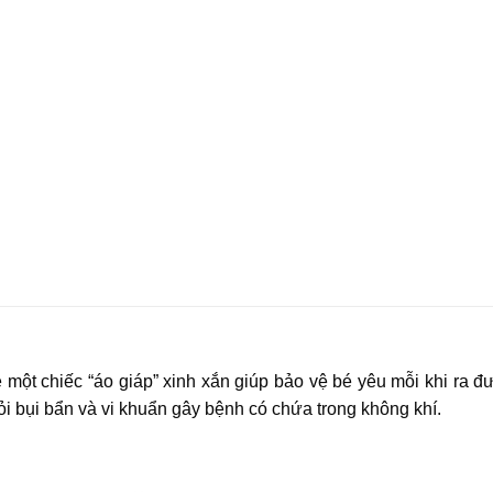
một chiếc “áo giáp” xinh xắn giúp bảo vệ bé yêu mỗi khi ra đ
i bụi bẩn và vi khuẩn gây bệnh có chứa trong không khí.