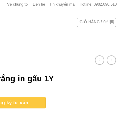
Về chúng tôi
Liên hệ
Tin khuyến mại
Hotline: 0982.090.510
GIỎ HÀNG /
0
₫
ắng in gấu 1Y
ng ký tư vấn