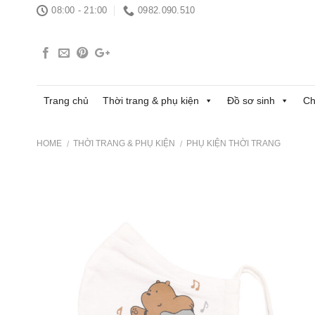
Skip
08:00 - 21:00
0982.090.510
to
content
Trang chủ
Thời trang & phụ kiện
Đồ sơ sinh
Ch
HOME
THỜI TRANG & PHỤ KIỆN
PHỤ KIỆN THỜI TRANG
/
/